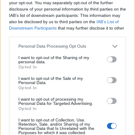
your opt-out. You may separately opt-out of the further
disclosure of your personal information by third parties on the
IAB’s list of downstream participants. This information may
also be disclosed by us to third parties on the
IAB’s List of
Downstream Participants
that may further disclose it to other
third parties.
Please note that this website/app uses one or more Google
Personal Data Processing Opt Outs
services and may gather and store information including but
not limited to your visit or usage behaviour. You may click to
I want to opt-out of the Sharing of my
personal data.
grant or deny consent to Google and its third-party tags to
Opted In
use your data for below specified purposes in below Google
consent section.
Μετά την δημοσιοποίηση του θέματος από Αυστραλό
I want to opt-out of the Sale of my
Personal Data.
blogger, όλες οι υποψίες έπεσαν επάνω στη
Samsung
,
Opted In
καθώς δεν έχει διστάσει στο παρελθόν να καταφερθεί
I want to opt-out of processing my
ενάντια στους καταναλωτές της Apple, με τα
Personal Data for Targeted Advertising.
Opted In
περιβόητα διαφημιστικά spots για την προώθηση του
Samsung Galaxy Note
, αλλά και με το πρόσφατο
I want to opt-out of Collection, Use,
Retention, Sale, and/or Sharing of my
teaser του
Samsung Galaxy S III
που καλεί τον κόσμο
Personal Data that Is Unrelated with the
Purposes for which it was collected.
να βγει απ' το κοπάδι.