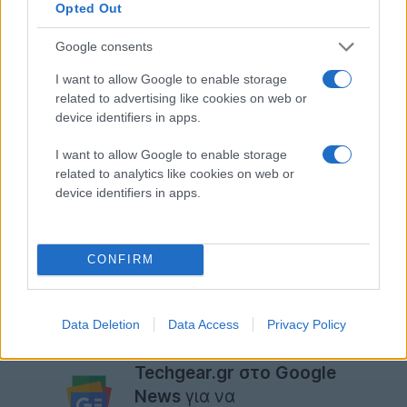
Opted Out
Πάντως, παρά τη διάψευση της Samsung, η
Google consents
πλειοψηφία του κόσμου συνεχίζει να πιστεύει ότι
I want to allow Google to enable storage
αυτή βρίσκεται πίσω από την καμπάνια "Wake Up",
related to advertising like cookies on web or
συμπέρασμα που εξάγουμε από τα εκατοντάδες
device identifiers in apps.
σχόλια που παρακολουθούμε σε fora και μεγάλα
τεχνολογικά blogs του εξωτερικού, πόσω μάλλον
I want to allow Google to enable storage
related to analytics like cookies on web or
όταν κανείς δεν έχει αναλάβει επίσημα την ευθύνη
device identifiers in apps.
για τη διοργάνωση αυτής της διαμαρτυρίας.
Όπως και να 'χει, αυτό που έχει μεγαλύτερη σημασία
CONFIRM
είναι η παρουσίαση του Samsung Galaxy S III την
ερχόμενη Πέμπτη 3 Μαΐου.
Data Deletion
Data Access
Privacy Policy
Ακολουθήστε το
Techgear.gr στο Google
News
για να