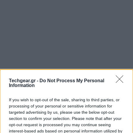
Techgear.gr -
Do Not Process My Personal
Information
Η
Samsung
ανακοίνωσε επίσημα το πρώτο της tablet
με λειτουργικό σύστημα
Android 4.0 Ice Cream
If you wish to opt-out of the sale, sharing to third parties, or
processing of your personal or sensitive information for
Sandwich
, το Samsung Galaxy Tab 2 (7.0), το οποίο
targeted advertising by us, please use the below opt-out
μοιάζει πανομοιότυπο με το original
Galaxy Tab
και
section to confirm your selection. Please note that after your
αναμένεται ότι θα κυκλοφορήσει το Μάρτιο στην
opt-out request is processed you may continue seeing
Ευρώπη!
interest-based ads based on personal information utilized by