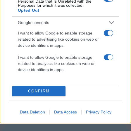
Personal Data that Is Unrelated with the
Κάμερα 3MP (χωρίς flash)
Purposes for which it was collected.
Opted Out
Εμπρόσθια κάμερα VGA
Αποθηκευτικός χώρος 16GB/32GB (επέκταση με
Google consents
microSD)
I want to allow Google to enable storage
related to advertising like cookies on web or
WiFi, Bluetooth 3.0, A-GPS, DLNA, επιλογή για 3G
device identifiers in apps.
και HSPA+
I want to allow Google to enable storage
Λειτουργικό σύστημα Android 4.0 Ice Cream
related to analytics like cookies on web or
Sandwich
device identifiers in apps.
Μπαταρία 4000mAh
Πάχος 10.5mm
CONFIRM
Είναι πολύ πιθανό ότι θα το δούμε στην
MWC 2012
,
ενώ η διαθεσιμότητα του θα ξεκινήσει το Μάρτιο σε
τιμή €349 (WiFi) και €429 (WiFi+3G).
Data Deletion
Data Access
Privacy Policy
[πηγή
SammyHub
]