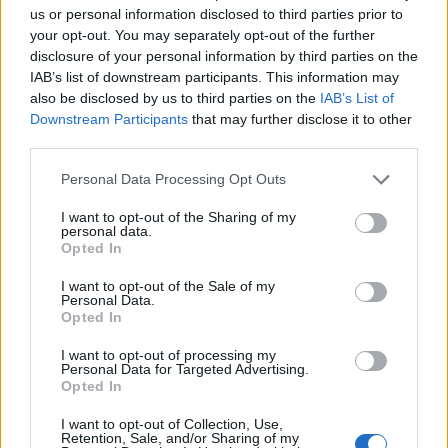
us or personal information disclosed to third parties prior to
your opt-out. You may separately opt-out of the further
disclosure of your personal information by third parties on the
IAB’s list of downstream participants. This information may
also be disclosed by us to third parties on the
IAB’s List of
Downstream Participants
that may further disclose it to other
third parties.
Please note that this website/app uses one or more Google
Personal Data Processing Opt Outs
services and may gather and store information including but
not limited to your visit or usage behaviour. You may click to
I want to opt-out of the Sharing of my
personal data.
grant or deny consent to Google and its third-party tags to
Opted In
use your data for below specified purposes in below Google
consent section.
I want to opt-out of the Sale of my
Personal Data.
Samsung Galaxy Tab 2
Opted In
Οθόνη 7'' PLS LCD (1024 x 600)
I want to opt-out of processing my
Personal Data for Targeted Advertising.
Επεξεργαστής dual-core 1GHz
Opted In
Μνήμη RAM 1GB
I want to opt-out of Collection, Use,
Retention, Sale, and/or Sharing of my