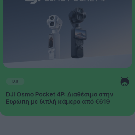
DJI
DJI Osmo Pocket 4P: Διαθέσιμο στην
Ευρώπη με διπλή κάμερα από €619