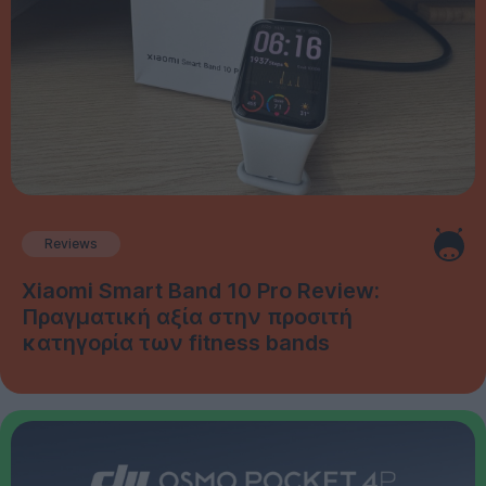
Reviews
Xiaomi Smart Band 10 Pro Review:
Πραγματική αξία στην προσιτή
κατηγορία των fitness bands