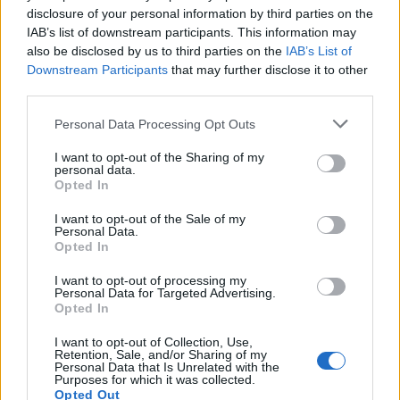
disclosure of your personal information by third parties on the
IAB’s list of downstream participants. This information may
also be disclosed by us to third parties on the
IAB’s List of
Downstream Participants
that may further disclose it to other
third parties.
Please note that this website/app uses one or more Google
Personal Data Processing Opt Outs
services and may gather and store information including but
not limited to your visit or usage behaviour. You may click to
I want to opt-out of the Sharing of my
personal data.
grant or deny consent to Google and its third-party tags to
Opted In
use your data for below specified purposes in below Google
consent section.
I want to opt-out of the Sale of my
Personal Data.
Opted In
Όσοι δεν μπορείτε να περιμένετε μέχρι την επόμενη
Τετάρτη, μπορείτε να απολαύσετε από τώρα το
I want to opt-out of processing my
Personal Data for Targeted Advertising.
επίσημο video-walkthrough της εταιρίας, με όλα όσα
Opted In
θα θέλατε να μάθετε για τη φορητή παιχνιδομηχανή
I want to opt-out of Collection, Use,
της Sony:
Retention, Sale, and/or Sharing of my
Personal Data that Is Unrelated with the
Purposes for which it was collected.
Opted Out