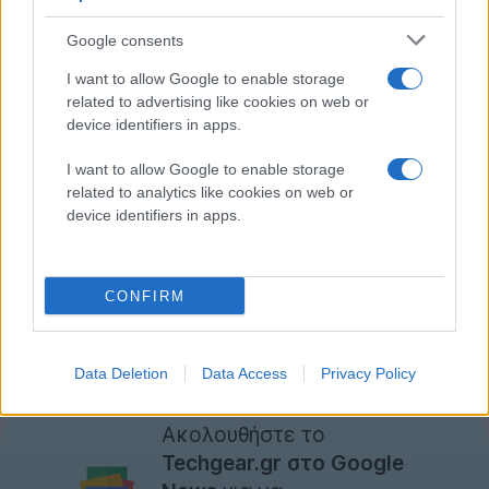
Google consents
I want to allow Google to enable storage
related to advertising like cookies on web or
device identifiers in apps.
I want to allow Google to enable storage
related to analytics like cookies on web or
device identifiers in apps.
CONFIRM
Welcome to PlayStation Vita
[πηγή
PlayStationBlog
]
Data Deletion
Data Access
Privacy Policy
Ακολουθήστε το
Techgear.gr στο Google