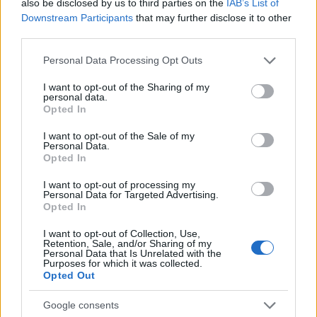
also be disclosed by us to third parties on the
IAB’s List of
Downstream Participants
that may further disclose it to other
third parties.
Please note that this website/app uses one or more Google
Personal Data Processing Opt Outs
services and may gather and store information including but
not limited to your visit or usage behaviour. You may click to
I want to opt-out of the Sharing of my
personal data.
grant or deny consent to Google and its third-party tags to
Opted In
use your data for below specified purposes in below Google
consent section.
I want to opt-out of the Sale of my
Personal Data.
Opted In
I want to opt-out of processing my
Personal Data for Targeted Advertising.
Προς το παρόν δεν υπάρχει καμία πληροφορία
Opted In
σχετικά με την ονομασία και τα τεχνικά
χαρακτηριστικά της συσκευής, αλλά οι φήμες λένε
I want to opt-out of Collection, Use,
Retention, Sale, and/or Sharing of my
ότι θα είναι το πρώτο πραγματικά premium
Personal Data that Is Unrelated with the
Purposes for which it was collected.
smartphone της εταιρείας που θα διαδεχτεί το
Xolo
Opted Out
X900
και θα διαθέτει επεξεργαστή
Intel Clover Trail+
.
Google consents