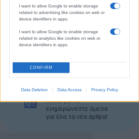
Πάντως, η Xolo θα πρέπει να αναθεωρήσει τις απόψεις
I want to allow Google to enable storage
της σχετικά με το marketing, αφού όσο ισχυρό και
related to advertising like cookies on web or
εντυπωσιακό αν είναι το "ταχύτερο smartphone στον
device identifiers in apps.
κόσμο", δύσκολα θα καταφέρει να τραβήξει την
I want to allow Google to enable storage
προσοχή του κοινού τη στιγμή που είναι γνωστό εδώ
related to analytics like cookies on web or
και αρκετό καιρό ότι θα παρουσιαστεί η νέα
device identifiers in apps.
ναυαρχίδα της Samsung.
[via
Tech2
]
CONFIRM
Ακολουθήστε το
Data Deletion
Data Access
Privacy Policy
Techgear.gr στο Google
News
για να
ενημερώνεστε άμεσα
για όλα τα νέα άρθρα!