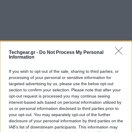
Techgear.gr -
Do Not Process My Personal
Information
If you wish to opt-out of the sale, sharing to third parties, or
processing of your personal or sensitive information for
Στις 14 Μαρτίου περιμένουμε όλοι την αποκάλυψη του
targeted advertising by us, please use the below opt-out
section to confirm your selection. Please note that after your
Samsung Galaxy S IV
, αλλά την ίδια ημέρα θα
opt-out request is processed you may continue seeing
παρουσιαστεί και το "ταχύτερο smartphone στον
interest-based ads based on personal information utilized by
κόσμο" όπως τουλάχιστον ισχυρίζεται η Xolo, η
us or personal information disclosed to third parties prior to
πρώτη εταιρεία που κυκλοφόρησε Android smartphone
your opt-out. You may separately opt-out of the further
με επεξεργαστή Intel πέρυσι τον Απρίλιο.
disclosure of your personal information by third parties on the
IAB’s list of downstream participants. This information may