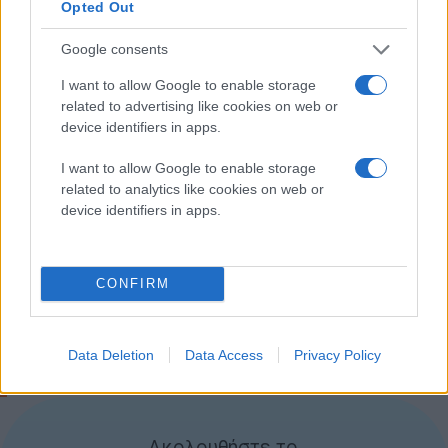
Σε ό,τι αφορά το gameplay, η Blizzard αναφέρει ότι
Opted Out
έχει καταφέρει να το προσαρμόσει στις οθόνες αφής
Google consents
και οι gamers θα βιώσουν μια απόλυτα φυσική
εμπειρία με εύκολο χειρισμό.
I want to allow Google to enable storage
related to advertising like cookies on web or
Ποιος ξέρει, ίσως μέσα στις επόμενες ημέρες να γίνει
device identifiers in apps.
και η επίσημη ανακοίνωση της ημερομηνίας
I want to allow Google to enable storage
κυκλοφορίας.
related to analytics like cookies on web or
New Diablo Immortal trailer from ChinaJoy
device identifiers in apps.
2020.
The game is now available for pre-
CONFIRM
registration in China. Planned for release on
iOS and Android.
Data Deletion
Data Access
Privacy Policy
pic.twitter.com/VOH1qHQDwM
— Daniel Ahmad (@ZhugeEX)
July 31, 2020
Ακολουθήστε το