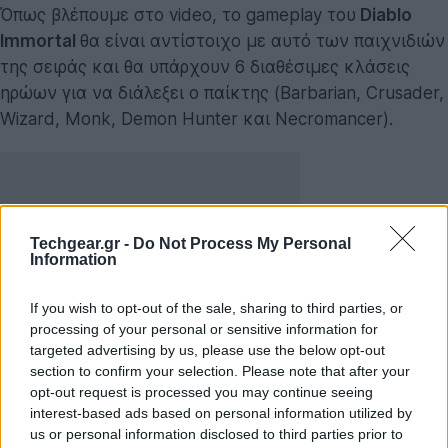
Όπως βλέπουμε στο video, το gameplay του
Diablo
Immortal
θα είναι αντίστοιχο με αυτό των παιχνιδιών
της σειράς και θα υπάρχουν 6 διαθέσιμες κλάσεις
ηρώων για να διάλεξει ο παίκτης (Barbarian, Crusader,
Wizard, Monk, Demon Hunter και Necromancer).
Techgear.gr -
Do Not Process My Personal
Information
If you wish to opt-out of the sale, sharing to third parties, or
processing of your personal or sensitive information for
targeted advertising by us, please use the below opt-out
section to confirm your selection. Please note that after your
opt-out request is processed you may continue seeing
interest-based ads based on personal information utilized by
Η υπόθεση του
Diablo Immortal
τοποθετείται ανάμεσα
us or personal information disclosed to third parties prior to
στα Diablo 2 και Diablo 3. Το παιχνίδι θα παρέχει μια