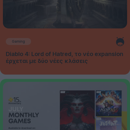
Gaming
Diablo 4: Lord of Hatred, το νέο expansion
έρχεται με δύο νέες κλάσεις