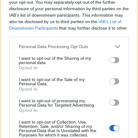
your opt-out. You may separately opt-out of the further
ζωντανή και συνεχώς εξελισσόμενη εμπειρία
disclosure of your personal information by third parties on the
gameplay με την προσθήκη νέων κλάσεων, νέων
IAB’s list of downstream participants. This information may
ιστοριών, νέων αποστολών και νέων αντικειμένων
also be disclosed by us to third parties on the
IAB’s List of
Downstream Participants
that may further disclose it to other
στα μελλοντικά updates.
third parties.
Φυσικά, δεν θα μπορούσαν να λείπουν τα social
Please note that this website/app uses one or more Google
Personal Data Processing Opt Outs
στοιχεία για γνωριμία με άλλους παίκτες και
services and may gather and store information including but
not limited to your visit or usage behaviour. You may click to
I want to opt-out of the Sharing of my
σχηματισμό ομάδων πριν την έναρξη των αποστολών
personal data.
grant or deny consent to Google and its third-party tags to
μέσα από το Westmarch, τον κεντρικό κόμβο του
Opted In
use your data for below specified purposes in below Google
Diablo Immortal. Σύμφωνα με τη Blizzard, στο μέλλον
consent section.
I want to opt-out of the Sale of my
θα προσφέρονται "δυναμικά events" σε ειδικές ζώνες
Personal Data.
Opted In
όπου θα έχει πρόσβαση ο καθένας, όπως και
αποστολές σε ειδικά διαμορφωμένα dungeons. Δεν θα
I want to opt-out of processing my
Personal Data for Targeted Advertising.
λείψουν, επίσης, ανεξερεύνητες περιοχές του
Opted In
Sanctuary, όπως και άλλες γνώριμες περιοχές από τα
I want to opt-out of Collection, Use,
προηγούμενα Diablo.
Retention, Sale, and/or Sharing of my
Personal Data that Is Unrelated with the
Purposes for which it was collected.