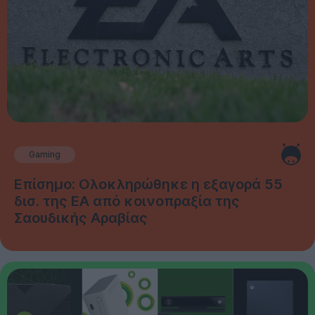
Gaming
Επίσημο: Ολοκληρώθηκε η εξαγορά 55
δισ. της EA από κοινοπραξία της
Σαουδικής Αραβίας