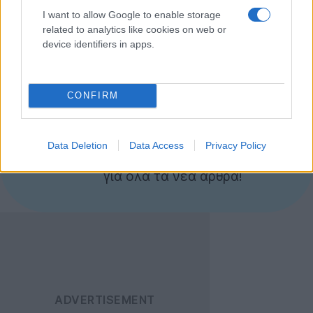
I want to allow Google to enable storage
http://www.dailymotion.com/video/xrbjzo_god-of-war-
related to analytics like cookies on web or
ascension-gameplay-demo-e3-2012_videogames?
device identifiers in apps.
search_algo=1
CONFIRM
Ακολουθήστε το
Techgear.gr στο Google
News
για να
Data Deletion
Data Access
Privacy Policy
ενημερώνεστε άμεσα
για όλα τα νέα άρθρα!